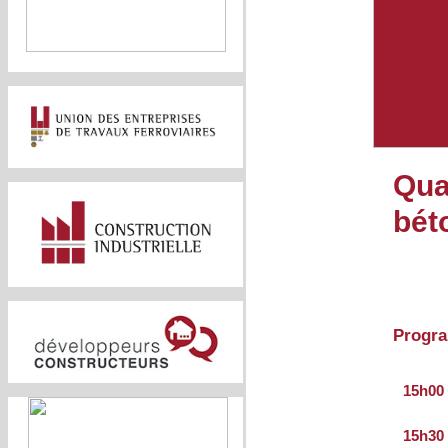
Qual
bét
Progr
15h00
15h30