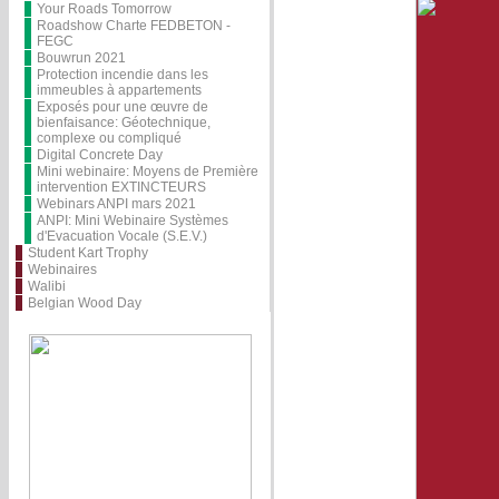
Your Roads Tomorrow
Roadshow Charte FEDBETON -
FEGC
Bouwrun 2021
Protection incendie dans les
immeubles à appartements
Exposés pour une œuvre de
bienfaisance: Géotechnique,
complexe ou compliqué
Digital Concrete Day
Mini webinaire: Moyens de Première
intervention EXTINCTEURS
Webinars ANPI mars 2021
ANPI: Mini Webinaire Systèmes
d'Evacuation Vocale (S.E.V.)
Student Kart Trophy
Webinaires
Walibi
Belgian Wood Day