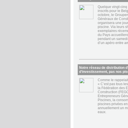
Quelque vingt-cinq 
inscrits pour le Be
octobre, le Groupe
Généraux de Constr
organisera une jour
piscine. Via leurs
exemplaires récemme
du Pays accueillero
pendant un samedi 
d’un apéro entre am
Notre réseau de distribution d
d’investissement, pas nos pis
Comme le rappelait 
« C’est pas tous le
la Fédération des 
Construction (FEG
Entrepreneurs Géné
Piscines, la conso
piscines privées e
annuellement un mi
eaux.