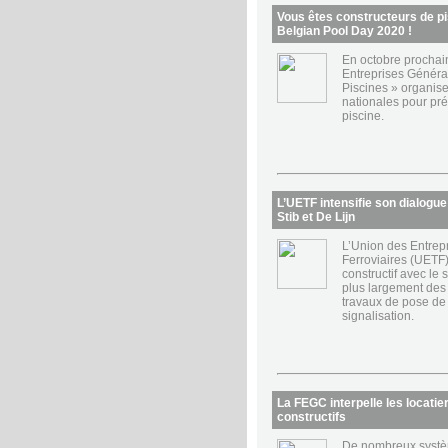
Vous êtes constructeurs de pis
Belgian Pool Day 2020 !
En octobre prochai
Entreprises Généra
Piscines » organise
nationales pour pr
piscine.
L’UETF intensifie son dialogue 
Stib et De Lijn
L’Union des Entrep
Ferroviaires (UETF)
constructif avec le 
plus largement des 
travaux de pose de 
signalisation.
La FEGC interpelle les locati
constructifs
De nombreux systèm