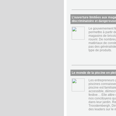
L’ouverture limitées aux maga
discriminatoire et dangereuse
Le gouvernement fé
permettre à partir 
magasins de bricola
rouvrir. De nombre
matériaux de const
pas des généraliste
type de produits.
Le monde de la piscine en plein
Les entrepreneurs 
piscines connaissen
piscine est familiale
accessible, démocra
festive… Elle attire 
nos concitoyens qui
dans leur jardin. 
Troostembergh, Di
des leaders sur le 