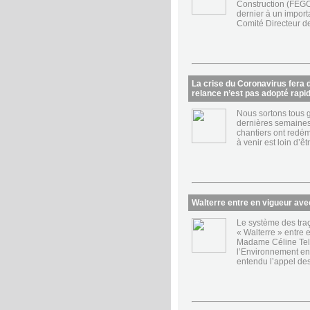
Construction (FEGC
dernier à un impor
Comité Directeur de
La crise du Coronavirus fera 
relance n’est pas adopté rapi
Nous sortons tous g
dernières semaine
chantiers ont redéma
à venir est loin d’ê
Walterre entre en vigueur ave
Le système des traç
« Walterre » entre 
Madame Céline Telli
l’Environnement en
entendu l’appel de