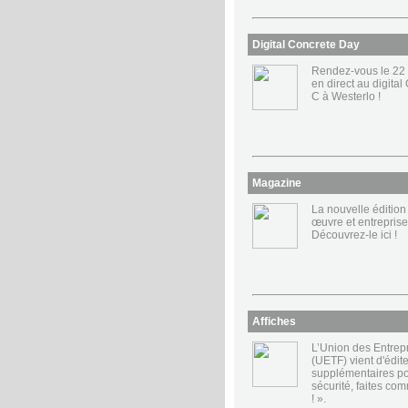
Digital Concrete Day
Rendez-vous le 22 
en direct au digit
C à Westerlo !
Magazine
La nouvelle éditio
œuvre et entreprise
Découvrez-le ici !
Affiches
L’Union des Entrepr
(UETF) vient d'édite
supplémentaires po
sécurité, faites co
! ».