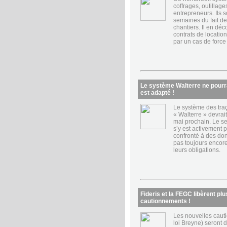
coffrages, outillage
entrepreneurs. Ils s
semaines du fait de
chantiers. Il en dé
contrats de locatio
par un cas de force
Le système Walterre ne pourra
est adapté !
Le système des traç
« Walterre » devrait
mai prochain. Le se
s’y est activement 
confronté à des don
pas toujours encor
leurs obligations.
Fideris et la FEGC libèrent plu
cautionnements !
Les nouvelles caut
loi Breyne) seront 