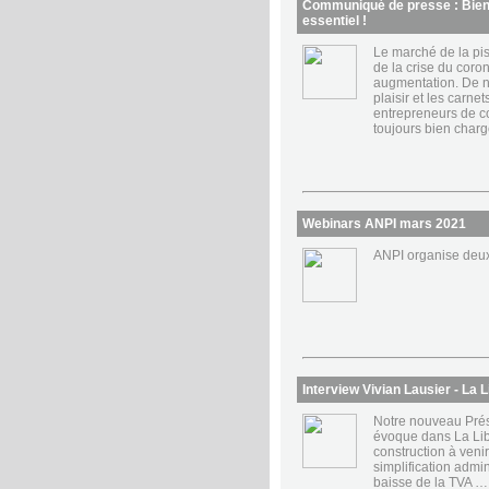
Communiqué de presse : Bien 
essentiel !
Le marché de la pis
de la crise du coro
augmentation. De n
plaisir et les car
entrepreneurs de co
toujours bien charg
Webinars ANPI mars 2021
ANPI organise deux
Interview Vivian Lausier - La L
Notre nouveau Prési
évoque dans La Lib
construction à veni
simplification admini
baisse de la TVA …