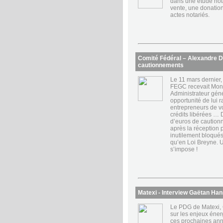
dans une étude not
vente, une donation
actes notariés.
Comité Fédéral – Alexandre De
cautionnements
Le 11 mars dernier,
FEGC recevait Mon
Administrateur géné
opportunité de lui 
entrepreneurs de vo
crédits libérées … 
d’euros de caution
après la réception 
inutilement bloqués
qu’en Loi Breyne. 
s’impose !
Matexi - Interview Gaëtan Ha
Le PDG de Matexi, 
sur les enjeux éner
ces prochaines ann