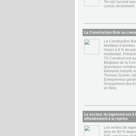
Tel est l’accord que
conclu récemment.
La Construction Bois au coeur 
La Construction Boi
trentaine d’années.
hisser à 9 % de par
résidentiel. Présen
TS-Construct est au
Belgique de la Con
(panneaux construct
éléments massifs e
Thomas Scorier, Gér
Entrepreneur généra
Groupement des En
en Bois.
Le secteur du logement est à l’
effondrement à la reprise
Les ventes de loge
plus de 80 % depuis