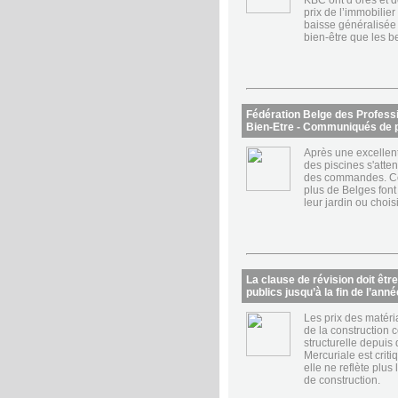
KBC ont d’ores et 
prix de l’immobilier
baisse généralisée 
bien-être que les be
Fédération Belge des Professi
Bien-Etre - Communiqués de 
Après une excellen
des piscines s'att
des commandes. Co
plus de Belges font
leur jardin ou chois
La clause de révision doit ê
publics jusqu’à la fin de l’anné
Les prix des matéri
de la construction 
structurelle depuis
Mercuriale est crit
elle ne reflète plus
de construction.