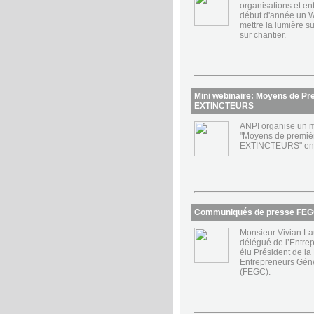
organisations et en
début d'année un W
mettre la lumière s
sur chantier.
Mini webinaire: Moyens de Pre
EXTINCTEURS
ANPI organise un m
"Moyens de premièr
EXTINCTEURS" en d
Communiqués de presse FE
Monsieur Vivian La
délégué de l’Entre
élu Président de la
Entrepreneurs Géné
(FEGC).