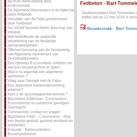
BENOR-merk erkend door
Fedbeton - Bart Tommele
professionals
De Algemene Aannemers in de kijker bij
Staatssecretaris Bart Tommelein 
radio Antipode
artikel dat op 13 mei 2016 is ve
Voorzitter van de Faba geïnterviewd
door Fedbeton
De UASW bezoekt Atelier Bascoup van
Bouwkroniek - Bart Tomme
Infrabel
Wet betreffende de verplichte
verzekering van de tienjarige
aansprakelijkheid
Officieel lancering van de Groepering
van Algemene Aannemers van
Zwembadbouwers
Een rijbewijs B is voortaan voldoen om
met een bouwmachine te rijden
Wat is nu eigenlijk een algemene
aannemer ?
Vlieg naar Georgië met de Faba
Een algemene bouwonderneming,
waarom?
Kent u de spoorwegwerkenwereld ?
Bijzondere Editoriaal - Coronavirus -
Economische en juridische gevolgen -
Overmacht
Coronacrisis: contact en vragen
Bijzondere Edito – Coronavirus – Nog
een beetje geduld, gezond verstand en
solidariteit…
Enquete - Betoncentrales -
Bouwhandelaren