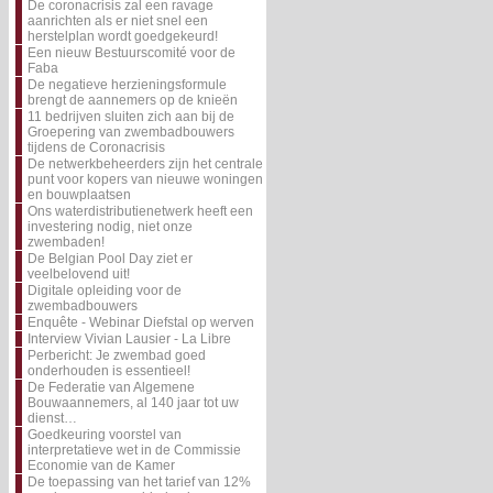
De coronacrisis zal een ravage
aanrichten als er niet snel een
herstelplan wordt goedgekeurd!
Een nieuw Bestuurscomité voor de
Faba
De negatieve herzieningsformule
brengt de aannemers op de knieën
11 bedrijven sluiten zich aan bij de
Groepering van zwembadbouwers
tijdens de Coronacrisis
De netwerkbeheerders zijn het centrale
punt voor kopers van nieuwe woningen
en bouwplaatsen
Ons waterdistributienetwerk heeft een
investering nodig, niet onze
zwembaden!
De Belgian Pool Day ziet er
veelbelovend uit!
Digitale opleiding voor de
zwembadbouwers
Enquête - Webinar Diefstal op werven
Interview Vivian Lausier - La Libre
Perbericht: Je zwembad goed
onderhouden is essentieel!
De Federatie van Algemene
Bouwaannemers, al 140 jaar tot uw
dienst…
Goedkeuring voorstel van
interpretatieve wet in de Commissie
Economie van de Kamer
De toepassing van het tarief van 12%