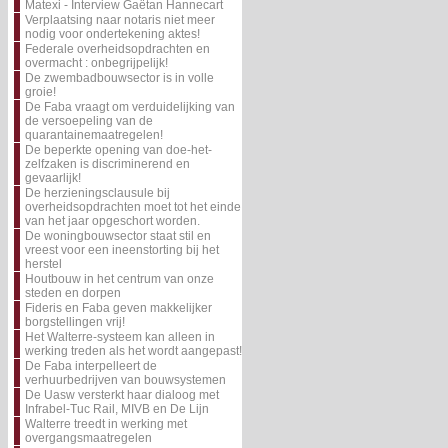
Matexi - Interview Gaëtan Hannecart
Verplaatsing naar notaris niet meer
nodig voor ondertekening aktes!
Federale overheidsopdrachten en
overmacht : onbegrijpelijk!
De zwembadbouwsector is in volle
groie!
De Faba vraagt om verduidelijking van
de versoepeling van de
quarantainemaatregelen!
De beperkte opening van doe-het-
zelfzaken is discriminerend en
gevaarlijk!
De herzieningsclausule bij
overheidsopdrachten moet tot het einde
van het jaar opgeschort worden.
De woningbouwsector staat stil en
vreest voor een ineenstorting bij het
herstel
Houtbouw in het centrum van onze
steden en dorpen
Fideris en Faba geven makkelijker
borgstellingen vrij!
Het Walterre-systeem kan alleen in
werking treden als het wordt aangepast!
De Faba interpelleert de
verhuurbedrijven van bouwsystemen
De Uasw versterkt haar dialoog met
Infrabel-Tuc Rail, MIVB en De Lijn
Walterre treedt in werking met
overgangsmaatregelen