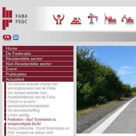
Home
De Federatie
Residentiële sector
Niet-Residentiële sector
Event
Publicaties
Actualiteit
De nieuwe website charter der
woningbouwers van de Faba
De nieuwe website huis
houtskeletbouw van de Faba
Check-in at work -
aanwezigheidsregistratie
De kilometerheffing
Lonen geldig
Fedbeton - Bart Tommelein is
eregenodigde bij AV
Persconferentie : Komt Sinterklaas en
Piet, vergeet uw daken niet!