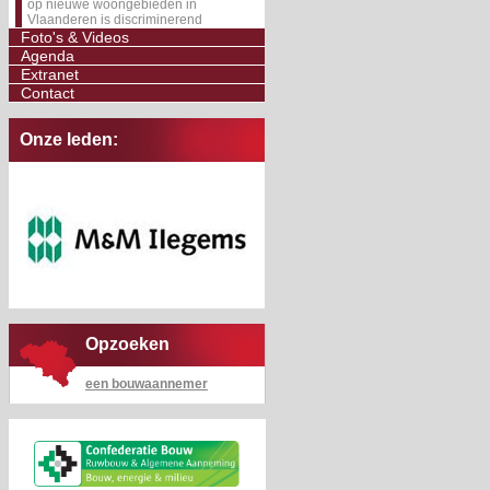
op nieuwe woongebieden in
Vlaanderen is discriminerend
Foto's & Videos
Agenda
Extranet
Contact
Onze leden:
Opzoeken
een bouwaannemer