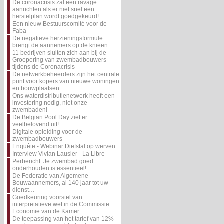
De coronacrisis zal een ravage
aanrichten als er niet snel een
herstelplan wordt goedgekeurd!
Een nieuw Bestuurscomité voor de
Faba
De negatieve herzieningsformule
brengt de aannemers op de knieën
11 bedrijven sluiten zich aan bij de
Groepering van zwembadbouwers
tijdens de Coronacrisis
De netwerkbeheerders zijn het centrale
punt voor kopers van nieuwe woningen
en bouwplaatsen
Ons waterdistributienetwerk heeft een
investering nodig, niet onze
zwembaden!
De Belgian Pool Day ziet er
veelbelovend uit!
Digitale opleiding voor de
zwembadbouwers
Enquête - Webinar Diefstal op werven
Interview Vivian Lausier - La Libre
Perbericht: Je zwembad goed
onderhouden is essentieel!
De Federatie van Algemene
Bouwaannemers, al 140 jaar tot uw
dienst…
Goedkeuring voorstel van
interpretatieve wet in de Commissie
Economie van de Kamer
De toepassing van het tarief van 12%