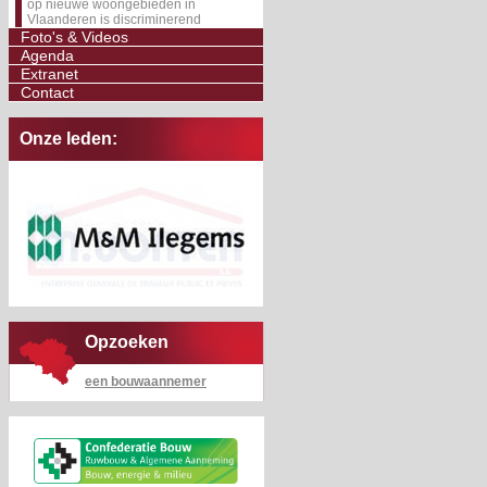
op nieuwe woongebieden in
Vlaanderen is discriminerend
Foto's & Videos
Agenda
Extranet
Contact
Onze leden:
Opzoeken
een bouwaannemer