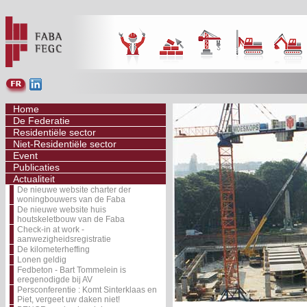
Home
De Federatie
Residentiële sector
Niet-Residentiële sector
Event
Publicaties
Actualiteit
De nieuwe website charter der
woningbouwers van de Faba
De nieuwe website huis
houtskeletbouw van de Faba
Check-in at work -
aanwezigheidsregistratie
De kilometerheffing
Lonen geldig
Fedbeton - Bart Tommelein is
eregenodigde bij AV
Persconferentie : Komt Sinterklaas en
Piet, vergeet uw daken niet!