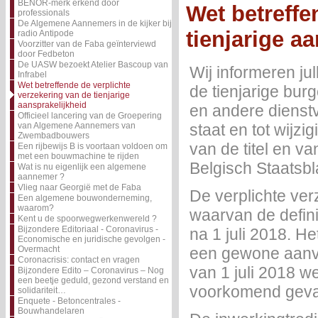
BENOR-merk erkend door
Wet betreffe
professionals
De Algemene Aannemers in de kijker bij
tienjarige a
radio Antipode
Voorzitter van de Faba geïnterviewd
door Fedbeton
De UASW bezoekt Atelier Bascoup van
Wij informeren ju
Infrabel
Wet betreffende de verplichte
de tienjarige bur
verzekering van de tienjarige
aansprakelijkheid
en andere dienst
Officieel lancering van de Groepering
van Algemene Aannemers van
staat en tot wijz
Zwembadbouwers
van de titel en va
Een rijbewijs B is voortaan voldoen om
met een bouwmachine te rijden
Belgisch Staatsbl
Wat is nu eigenlijk een algemene
aannemer ?
Vlieg naar Georgië met de Faba
De verplichte ver
Een algemene bouwonderneming,
waarom?
waarvan de defin
Kent u de spoorwegwerkenwereld ?
Bijzondere Editoriaal - Coronavirus -
na 1 juli 2018. 
Economische en juridische gevolgen -
Overmacht
een gewone aanv
Coronacrisis: contact en vragen
van 1 juli 2018 w
Bijzondere Edito – Coronavirus – Nog
een beetje geduld, gezond verstand en
voorkomend geval,
solidariteit…
Enquete - Betoncentrales -
Bouwhandelaren