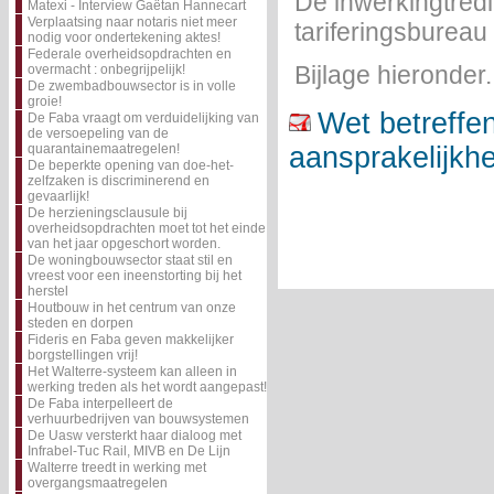
De inwerkingtredi
Matexi - Interview Gaëtan Hannecart
Verplaatsing naar notaris niet meer
tariferingsbureau
nodig voor ondertekening aktes!
Federale overheidsopdrachten en
Bijlage hieronder.
overmacht : onbegrijpelijk!
De zwembadbouwsector is in volle
groie!
Wet betreffen
De Faba vraagt om verduidelijking van
de versoepeling van de
quarantainemaatregelen!
aansprakelijkhe
De beperkte opening van doe-het-
zelfzaken is discriminerend en
gevaarlijk!
De herzieningsclausule bij
overheidsopdrachten moet tot het einde
van het jaar opgeschort worden.
De woningbouwsector staat stil en
vreest voor een ineenstorting bij het
herstel
Houtbouw in het centrum van onze
steden en dorpen
Fideris en Faba geven makkelijker
borgstellingen vrij!
Het Walterre-systeem kan alleen in
werking treden als het wordt aangepast!
De Faba interpelleert de
verhuurbedrijven van bouwsystemen
De Uasw versterkt haar dialoog met
Infrabel-Tuc Rail, MIVB en De Lijn
Walterre treedt in werking met
overgangsmaatregelen