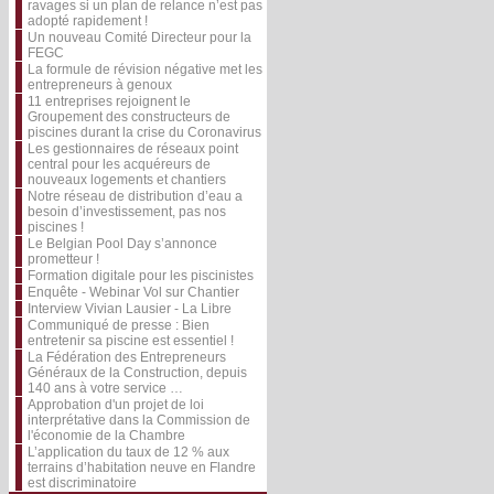
ravages si un plan de relance n’est pas
adopté rapidement !
Un nouveau Comité Directeur pour la
FEGC
La formule de révision négative met les
entrepreneurs à genoux
11 entreprises rejoignent le
Groupement des constructeurs de
piscines durant la crise du Coronavirus
Les gestionnaires de réseaux point
central pour les acquéreurs de
nouveaux logements et chantiers
Notre réseau de distribution d’eau a
besoin d’investissement, pas nos
piscines !
Le Belgian Pool Day s’annonce
prometteur !
Formation digitale pour les piscinistes
Enquête - Webinar Vol sur Chantier
Interview Vivian Lausier - La Libre
Communiqué de presse : Bien
entretenir sa piscine est essentiel !
La Fédération des Entrepreneurs
Généraux de la Construction, depuis
140 ans à votre service …
Approbation d'un projet de loi
interprétative dans la Commission de
l'économie de la Chambre
L’application du taux de 12 % aux
terrains d’habitation neuve en Flandre
est discriminatoire