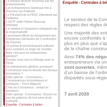
La marque BENOR reconnue par les
Enquête - Centrales à b
professionnels
Les Entrepreneurs Généraux mis à
l'honneur sur Antipode
Le Président de la FEGC interviewé par
Fedbeton
Le secteur de la Const
L'UETF visite l'Atelier Bascoup
respect des règles de
d'Infrabel
Loi relative à l’assurance obligatoire de
la responsabilité
Une majorité des ent
Lancement officiel du Groupement des
encore confrontés à l
Entreprises Générales de Construction
de Piscines
plus en plus que s’a
Un permis B est dorénavant suffisant
de la chaîne construc
pour conduire un engin de chantier
Mais c'est quoi un entrepreneur
Ainsi
74% des négoc
général?
Envolez vous vers la Géorgie avec la
entrepreneurs via u
FEGC
sont ouvertes
, même
Un entrepreneur général, pourquoi?
Connaissez-vous le monde des travaux
d’un baisse de l’ord
ferroviaires ?
disparités sous-régi
Edito spécial – Coronavirus –
Conséquences économiques et
juridiques – Force Majeure
Crise du Coronavirus : contact et
questions
7 avril 2020
Edito spécial - Coronavirus - Encore un
peu de patience, de bon sens et de
solidarité …
Enquête - Centrales à béton -