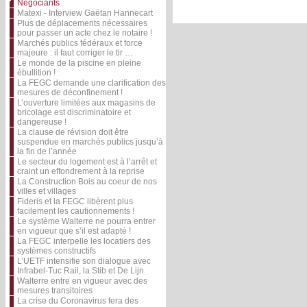
Négociants
Matexi - Interview Gaëtan Hannecart
Plus de déplacements nécessaires
pour passer un acte chez le notaire !
Marchés publics fédéraux et force
majeure : il faut corriger le tir …
Le monde de la piscine en pleine
ébullition !
La FEGC demande une clarification des
mesures de déconfinement !
L’ouverture limitées aux magasins de
bricolage est discriminatoire et
dangereuse !
La clause de révision doit être
suspendue en marchés publics jusqu’à
la fin de l’année
Le secteur du logement est à l’arrêt et
craint un effondrement à la reprise
La Construction Bois au coeur de nos
villes et villages
Fideris et la FEGC libèrent plus
facilement les cautionnements !
Le système Walterre ne pourra entrer
en vigueur que s’il est adapté !
La FEGC interpelle les locatiers des
systèmes constructifs
L’UETF intensifie son dialogue avec
Infrabel-Tuc Rail, la Stib et De Lijn
Walterre entre en vigueur avec des
mesures transitoires
La crise du Coronavirus fera des