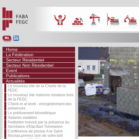
Home
La Fédération
Secteur Résidentiel
Secteur Non Résidentiel
Event
Publications
Actualités
Le nouveau site de la Charte de la
FEGC
Le nouveau site maisons ossature bois
de la FEGC
Check-in at work - enregistrement des
présences
Le prélèvement kilométrique
Salaires valables
Fedbeton honoré par la présence du
Secrétaire d'Etat Bart Tommelein
Conférence de presse:A la Saint-
Nicolas,prenez soin de votre toit!