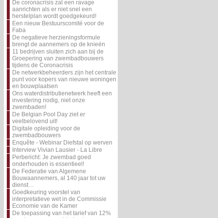
De coronacrisis zal een ravage
aanrichten als er niet snel een
herstelplan wordt goedgekeurd!
Een nieuw Bestuurscomité voor de
Faba
De negatieve herzieningsformule
brengt de aannemers op de knieën
11 bedrijven sluiten zich aan bij de
Groepering van zwembadbouwers
tijdens de Coronacrisis
De netwerkbeheerders zijn het centrale
punt voor kopers van nieuwe woningen
en bouwplaatsen
Ons waterdistributienetwerk heeft een
investering nodig, niet onze
zwembaden!
De Belgian Pool Day ziet er
veelbelovend uit!
Digitale opleiding voor de
zwembadbouwers
Enquête - Webinar Diefstal op werven
Interview Vivian Lausier - La Libre
Perbericht: Je zwembad goed
onderhouden is essentieel!
De Federatie van Algemene
Bouwaannemers, al 140 jaar tot uw
dienst…
Goedkeuring voorstel van
interpretatieve wet in de Commissie
Economie van de Kamer
De toepassing van het tarief van 12%