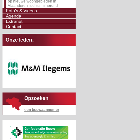
op nieuwe woongebieden in
Vlaanderen is discriminerend
Foto's & Videos
Agenda
Extranet
Contact
Onze leden:
Opzoeken
een bouwaannemer