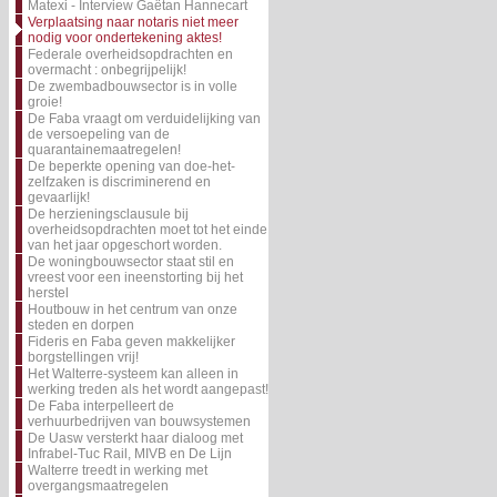
Matexi - Interview Gaëtan Hannecart
Verplaatsing naar notaris niet meer
nodig voor ondertekening aktes!
Federale overheidsopdrachten en
overmacht : onbegrijpelijk!
De zwembadbouwsector is in volle
groie!
De Faba vraagt om verduidelijking van
de versoepeling van de
quarantainemaatregelen!
De beperkte opening van doe-het-
zelfzaken is discriminerend en
gevaarlijk!
De herzieningsclausule bij
overheidsopdrachten moet tot het einde
van het jaar opgeschort worden.
De woningbouwsector staat stil en
vreest voor een ineenstorting bij het
herstel
Houtbouw in het centrum van onze
steden en dorpen
Fideris en Faba geven makkelijker
borgstellingen vrij!
Het Walterre-systeem kan alleen in
werking treden als het wordt aangepast!
De Faba interpelleert de
verhuurbedrijven van bouwsystemen
De Uasw versterkt haar dialoog met
Infrabel-Tuc Rail, MIVB en De Lijn
Walterre treedt in werking met
overgangsmaatregelen