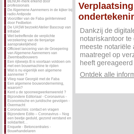
BENOR-merk erkend door
Verplaatsing
professionals
De Algemene Aannemers in de kijker bij
ondertekenin
radio Antipode
Voorzitter van de Faba geïnterviewd
door Fedbeton
De UASW bezoekt Atelier Bascoup van
Dankzij de digita
Infrabel
Wet betreffende de verplichte
notariskantoor te
verzekering van de tienjarige
aansprakelijkheid
meeste notariële
Officieel lancering van de Groepering
van Algemene Aannemers van
maatregel op ver
Zwembadbouwers
heeft gereageerd .
Een rijbewijs B is voortaan voldoen om
met een bouwmachine te rijden
Wat is nu eigenlijk een algemene
Ontdek alle infor
aannemer ?
Vlieg naar Georgië met de Faba
Een algemene bouwonderneming,
waarom?
Kent u de spoorwegwerkenwereld ?
Bijzondere Editoriaal - Coronavirus -
Economische en juridische gevolgen -
Overmacht
Coronacrisis: contact en vragen
Bijzondere Edito – Coronavirus – Nog
een beetje geduld, gezond verstand en
solidariteit…
Enquete - Betoncentrales -
Bouwhandelaren