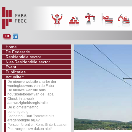
Home
De Federatie
Residentiële sector
Niet-Residentiële sector
Event
Publicaties
Actualiteit
De nieuwe website charter der
woningbouwers van de Faba
De nieuwe website huis
houtskeletbouw van de Faba
Check-in at work -
aanwezigheidsregistratie
De kilometerheffing
Lonen geldig
Fedbeton - Bart Tommelein is
eregenodigde bij AV
Persconferentie : Komt Sinterklaas en
Piet, vergeet uw daken niet!