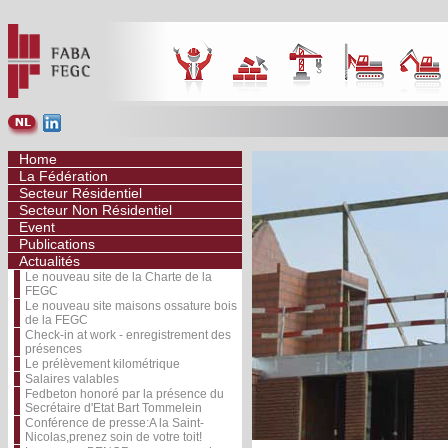
Home
La Fédération
Secteur Résidentiel
Secteur Non Résidentiel
Event
Publications
Actualités
Le nouveau site de la Charte de la
FEGC
Le nouveau site maisons ossature bois
de la FEGC
Check-in at work - enregistrement des
présences
Le prélèvement kilométrique
Salaires valables
Fedbeton honoré par la présence du
Secrétaire d'Etat Bart Tommelein
Conférence de presse:A la Saint-
Nicolas,prenez soin de votre toit!