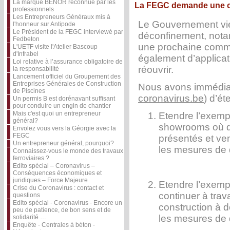
La marque BENOR reconnue par les
La FEGC demande une cl
professionnels
Les Entrepreneurs Généraux mis à
Le Gouvernement vie
l'honneur sur Antipode
Le Président de la FEGC interviewé par
déconfinement, nota
Fedbeton
une prochaine commu
L'UETF visite l'Atelier Bascoup
d'Infrabel
également d’applicati
Loi relative à l’assurance obligatoire de
réouvrir.
la responsabilité
Lancement officiel du Groupement des
Entreprises Générales de Construction
Nous avons immédia
de Piscines
coronavirus.be
) d’é
Un permis B est dorénavant suffisant
pour conduire un engin de chantier
Mais c'est quoi un entrepreneur
Etendre l’exemp
général?
showrooms où de
Envolez vous vers la Géorgie avec la
FEGC
présentés et ven
Un entrepreneur général, pourquoi?
les mesures de d
Connaissez-vous le monde des travaux
ferroviaires ?
Edito spécial – Coronavirus –
Conséquences économiques et
juridiques – Force Majeure
Etendre l’exemp
Crise du Coronavirus : contact et
continuer à trav
questions
Edito spécial - Coronavirus - Encore un
construction à d
peu de patience, de bon sens et de
les mesures de d
solidarité …
Enquête - Centrales à béton -