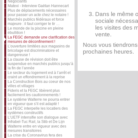
Négociants
Matexi - Interview Gaëtan Hannecart
Plus de déplacements nécessaires
Dans le même or
pour passer un acte chez le notaire !
Marchés publics fédéraux et force
sociale nécess
majeure : il faut corriger le tir …
les visites des
Le monde de la piscine en pleine
ébullition !
vente.
La FEGC demande une clarification des
mesures de déconfinement !
Nous vous tiendrons
L’ouverture limitées aux magasins de
bricolage est discriminatoire et
prochaines heures.
dangereuse !
La clause de révision doit être
suspendue en marchés publics jusqu’à
la fin de l’année
Le secteur du logement est à l’arrêt et
craint un effondrement à la reprise
La Construction Bois au coeur de nos
villes et villages
Fideris et la FEGC libèrent plus
facilement les cautionnements !
Le système Walterre ne pourra entrer
en vigueur que s’il est adapté !
La FEGC interpelle les locatiers des
systèmes constructifs
L’UETF intensifie son dialogue avec
Infrabel-Tuc Rail, la Stib et De Lijn
Walterre entre en vigueur avec des
mesures transitoires
La crise du Coronavirus fera des