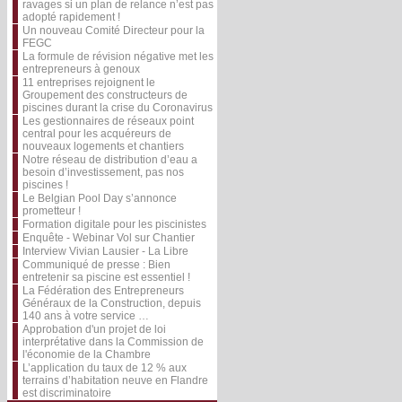
ravages si un plan de relance n’est pas
adopté rapidement !
Un nouveau Comité Directeur pour la
FEGC
La formule de révision négative met les
entrepreneurs à genoux
11 entreprises rejoignent le
Groupement des constructeurs de
piscines durant la crise du Coronavirus
Les gestionnaires de réseaux point
central pour les acquéreurs de
nouveaux logements et chantiers
Notre réseau de distribution d’eau a
besoin d’investissement, pas nos
piscines !
Le Belgian Pool Day s’annonce
prometteur !
Formation digitale pour les piscinistes
Enquête - Webinar Vol sur Chantier
Interview Vivian Lausier - La Libre
Communiqué de presse : Bien
entretenir sa piscine est essentiel !
La Fédération des Entrepreneurs
Généraux de la Construction, depuis
140 ans à votre service …
Approbation d'un projet de loi
interprétative dans la Commission de
l'économie de la Chambre
L’application du taux de 12 % aux
terrains d’habitation neuve en Flandre
est discriminatoire