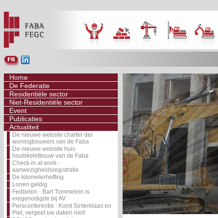
Home
De Federatie
Residentiële sector
Niet-Residentiële sector
Event
Publicaties
Actualiteit
De nieuwe website charter der
woningbouwers van de Faba
De nieuwe website huis
houtskeletbouw van de Faba
Check-in at work -
aanwezigheidsregistratie
De kilometerheffing
Lonen geldig
Fedbeton - Bart Tommelein is
eregenodigde bij AV
Persconferentie : Komt Sinterklaas en
Piet, vergeet uw daken niet!