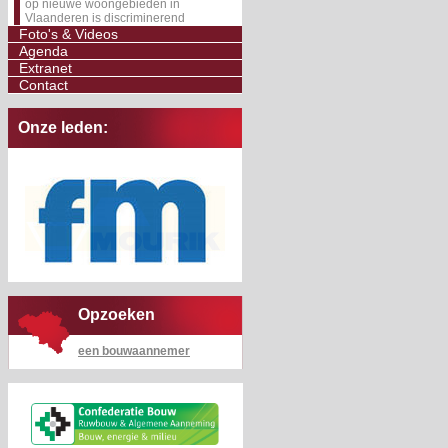
op nieuwe woongebieden in
Vlaanderen is discriminerend
Foto's & Videos
Agenda
Extranet
Contact
Onze leden:
Opzoeken
een bouwaannemer