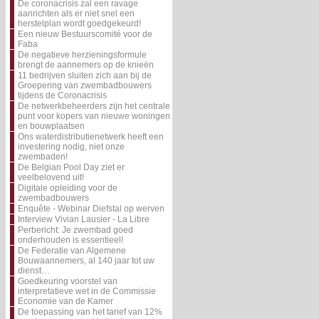
De coronacrisis zal een ravage
aanrichten als er niet snel een
herstelplan wordt goedgekeurd!
Een nieuw Bestuurscomité voor de
Faba
De negatieve herzieningsformule
brengt de aannemers op de knieën
11 bedrijven sluiten zich aan bij de
Groepering van zwembadbouwers
tijdens de Coronacrisis
De netwerkbeheerders zijn het centrale
punt voor kopers van nieuwe woningen
en bouwplaatsen
Ons waterdistributienetwerk heeft een
investering nodig, niet onze
zwembaden!
De Belgian Pool Day ziet er
veelbelovend uit!
Digitale opleiding voor de
zwembadbouwers
Enquête - Webinar Diefstal op werven
Interview Vivian Lausier - La Libre
Perbericht: Je zwembad goed
onderhouden is essentieel!
De Federatie van Algemene
Bouwaannemers, al 140 jaar tot uw
dienst…
Goedkeuring voorstel van
interpretatieve wet in de Commissie
Economie van de Kamer
De toepassing van het tarief van 12%