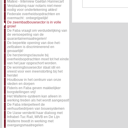
Matexi - Interview Gaëtan Hannecart
Verplaatsing naar notaris niet meer
nodig voor ondertekening aktes!
Federale overheidsopdrachten en
overmacht : onbegrijpelijk!
De zwembadbouwsector is in volle
groie!
De Faba vraagt om verduidelijking van
de versoepeling van de
quarantainemaatregelen!
De beperkte opening van doe-het-
zelfzaken is discriminerend en
gevaarlijk!
De herzieningsclausule bij
overheidsopdrachten moet tot het einde
van het jaar opgeschort worden.
De woningbouwsector staat stil en
vreest voor een ineenstorting bij het
herstel
Houtbouw in het centrum van onze
steden en dorpen
Fideris en Faba geven makkelijker
borgstellingen vrij!
Het Walterre-systeem kan alleen in
werking treden als het wordt aangepast!
De Faba interpelleert de
verhuurbedrijven van bouwsystemen
De Uasw versterkt haar dialoog met
Infrabel-Tuc Rail, MIVB en De Lijn
Walterre treedt in werking met
overgangsmaatregelen