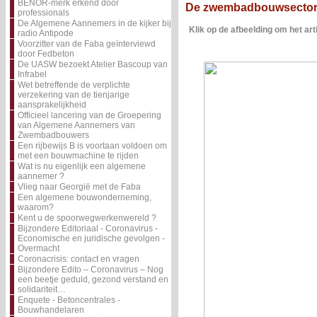
BENOR-merk erkend door
De zwembadbouwsector is
professionals
De Algemene Aannemers in de kijker bij
Klik op de afbeelding om het arti
radio Antipode
Voorzitter van de Faba geïnterviewd
door Fedbeton
De UASW bezoekt Atelier Bascoup van
Infrabel
Wet betreffende de verplichte
verzekering van de tienjarige
aansprakelijkheid
Officieel lancering van de Groepering
van Algemene Aannemers van
Zwembadbouwers
Een rijbewijs B is voortaan voldoen om
met een bouwmachine te rijden
Wat is nu eigenlijk een algemene
aannemer ?
Vlieg naar Georgië met de Faba
Een algemene bouwonderneming,
waarom?
Kent u de spoorwegwerkenwereld ?
Bijzondere Editoriaal - Coronavirus -
Economische en juridische gevolgen -
Overmacht
Coronacrisis: contact en vragen
Bijzondere Edito – Coronavirus – Nog
een beetje geduld, gezond verstand en
solidariteit…
Enquete - Betoncentrales -
Bouwhandelaren