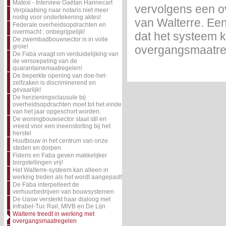
Matexi - Interview Gaëtan Hannecart
vervolgens een o
Verplaatsing naar notaris niet meer
nodig voor ondertekening aktes!
van Walterre. Een
Federale overheidsopdrachten en
overmacht : onbegrijpelijk!
dat het systeem 
De zwembadbouwsector is in volle
groie!
overgangsmaatreg
De Faba vraagt om verduidelijking van
de versoepeling van de
quarantainemaatregelen!
De beperkte opening van doe-het-
zelfzaken is discriminerend en
gevaarlijk!
De herzieningsclausule bij
overheidsopdrachten moet tot het einde
van het jaar opgeschort worden.
De woningbouwsector staat stil en
vreest voor een ineenstorting bij het
herstel
Houtbouw in het centrum van onze
steden en dorpen
Fideris en Faba geven makkelijker
borgstellingen vrij!
Het Walterre-systeem kan alleen in
werking treden als het wordt aangepast!
De Faba interpelleert de
verhuurbedrijven van bouwsystemen
De Uasw versterkt haar dialoog met
Infrabel-Tuc Rail, MIVB en De Lijn
Walterre treedt in werking met
overgangsmaatregelen