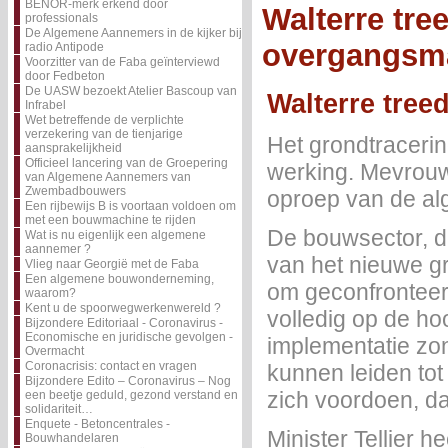
BENOR-merk erkend door
Walterre tre
professionals
De Algemene Aannemers in de kijker bij
overgangsma
radio Antipode
Voorzitter van de Faba geïnterviewd
door Fedbeton
De UASW bezoekt Atelier Bascoup van
Walterre tree
Infrabel
Wet betreffende de verplichte
verzekering van de tienjarige
Het grondtracerin
aansprakelijkheid
Officieel lancering van de Groepering
werking. Mevrouw C
van Algemene Aannemers van
Zwembadbouwers
oproep van de a
Een rijbewijs B is voortaan voldoen om
met een bouwmachine te rijden
De bouwsector, di
Wat is nu eigenlijk een algemene
aannemer ?
van het nieuwe g
Vlieg naar Georgië met de Faba
Een algemene bouwonderneming,
om geconfronteer
waarom?
Kent u de spoorwegwerkenwereld ?
volledig op de ho
Bijzondere Editoriaal - Coronavirus -
Economische en juridische gevolgen -
implementatie zo
Overmacht
Coronacrisis: contact en vragen
kunnen leiden tot
Bijzondere Edito – Coronavirus – Nog
zich voordoen, da
een beetje geduld, gezond verstand en
solidariteit…
Enquete - Betoncentrales -
Minister Tellier 
Bouwhandelaren