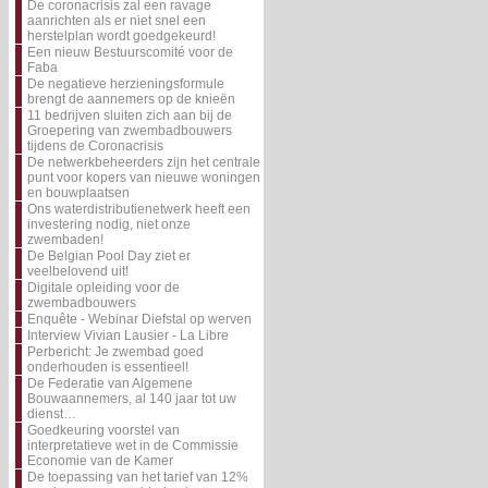
De coronacrisis zal een ravage
aanrichten als er niet snel een
herstelplan wordt goedgekeurd!
Een nieuw Bestuurscomité voor de
Faba
De negatieve herzieningsformule
brengt de aannemers op de knieën
11 bedrijven sluiten zich aan bij de
Groepering van zwembadbouwers
tijdens de Coronacrisis
De netwerkbeheerders zijn het centrale
punt voor kopers van nieuwe woningen
en bouwplaatsen
Ons waterdistributienetwerk heeft een
investering nodig, niet onze
zwembaden!
De Belgian Pool Day ziet er
veelbelovend uit!
Digitale opleiding voor de
zwembadbouwers
Enquête - Webinar Diefstal op werven
Interview Vivian Lausier - La Libre
Perbericht: Je zwembad goed
onderhouden is essentieel!
De Federatie van Algemene
Bouwaannemers, al 140 jaar tot uw
dienst…
Goedkeuring voorstel van
interpretatieve wet in de Commissie
Economie van de Kamer
De toepassing van het tarief van 12%