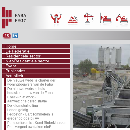
Home
De Federatie
Residentiële sector
Niet-Residentiële sector
Event
Publicaties
Actualiteit
De nieuwe website charter der
woningbouwers van de Faba
De nieuwe website huis
houtskeletbouw van de Faba
Check-in at work -
aanwezigheidsregistratie
De kilometerheffing
Lonen geldig
Fedbeton - Bart Tommelein is
eregenodigde bij AV
Persconferentie : Komt Sinterklaas en
Piet, vergeet uw daken niet!