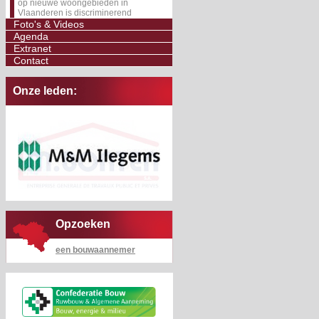
op nieuwe woongebieden in
Vlaanderen is discriminerend
Foto's & Videos
Agenda
Extranet
Contact
Onze leden:
Opzoeken
een bouwaannemer