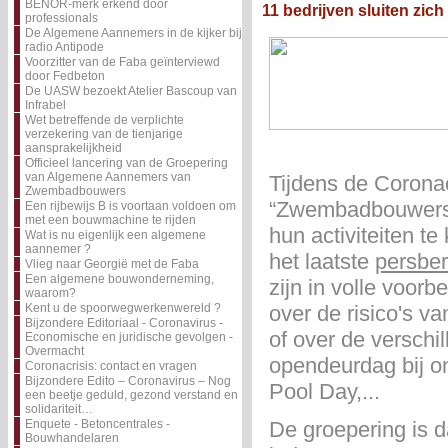
BENOR-merk erkend door
11 bedrijven sluiten zi
professionals
De Algemene Aannemers in de kijker bij
radio Antipode
Voorzitter van de Faba geïnterviewd
door Fedbeton
De UASW bezoekt Atelier Bascoup van
Infrabel
Wet betreffende de verplichte
verzekering van de tienjarige
aansprakelijkheid
Officieel lancering van de Groepering
van Algemene Aannemers van
Tijdens de Corona
Zwembadbouwers
“Zwembadbouwers” 
Een rijbewijs B is voortaan voldoen om
met een bouwmachine te rijden
hun activiteiten te
Wat is nu eigenlijk een algemene
aannemer ?
het laatste
persber
Vlieg naar Georgië met de Faba
Een algemene bouwonderneming,
zijn in volle voor
waarom?
Kent u de spoorwegwerkenwereld ?
over de risico's v
Bijzondere Editoriaal - Coronavirus -
of over de versch
Economische en juridische gevolgen -
Overmacht
opendeurdag bij o
Coronacrisis: contact en vragen
Bijzondere Edito – Coronavirus – Nog
Pool Day,...
een beetje geduld, gezond verstand en
solidariteit…
Enquete - Betoncentrales -
De groepering is d
Bouwhandelaren