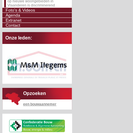
op nieuwe woongebieden in
Vlaanderen is discriminerend
Foto's & Videos
Agenda
Extranet
Contact
Onze leden:
Opzoeken
een bouwaannemer