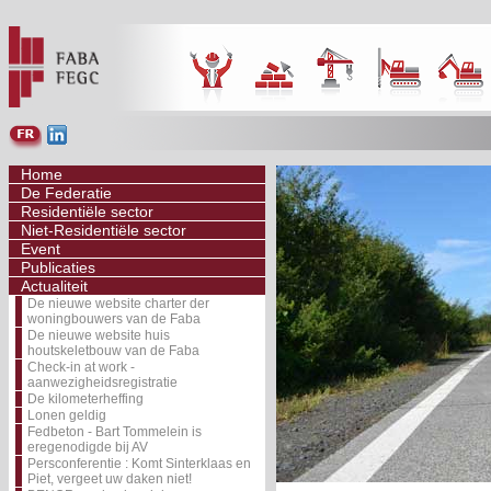
Home
De Federatie
Residentiële sector
Niet-Residentiële sector
Event
Publicaties
Actualiteit
De nieuwe website charter der
woningbouwers van de Faba
De nieuwe website huis
houtskeletbouw van de Faba
Check-in at work -
aanwezigheidsregistratie
De kilometerheffing
Lonen geldig
Fedbeton - Bart Tommelein is
eregenodigde bij AV
Persconferentie : Komt Sinterklaas en
Piet, vergeet uw daken niet!