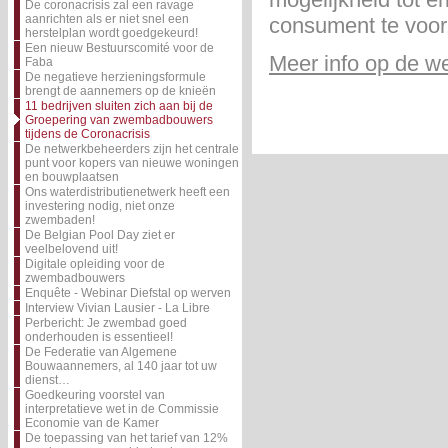
De coronacrisis zal een ravage
aanrichten als er niet snel een
consument te voor
herstelplan wordt goedgekeurd!
Een nieuw Bestuurscomité voor de
Meer info op de w
Faba
De negatieve herzieningsformule
brengt de aannemers op de knieën
11 bedrijven sluiten zich aan bij de
Groepering van zwembadbouwers
tijdens de Coronacrisis
De netwerkbeheerders zijn het centrale
punt voor kopers van nieuwe woningen
en bouwplaatsen
Ons waterdistributienetwerk heeft een
investering nodig, niet onze
zwembaden!
De Belgian Pool Day ziet er
veelbelovend uit!
Digitale opleiding voor de
zwembadbouwers
Enquête - Webinar Diefstal op werven
Interview Vivian Lausier - La Libre
Perbericht: Je zwembad goed
onderhouden is essentieel!
De Federatie van Algemene
Bouwaannemers, al 140 jaar tot uw
dienst…
Goedkeuring voorstel van
interpretatieve wet in de Commissie
Economie van de Kamer
De toepassing van het tarief van 12%