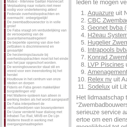
leden te mogen v
Matexi - Interview Gaëtan Hannecart
Verplaatsing naar notaris niet meer
nodig voor ondertekening aktes!
Aquazure
uit 
Federale overheidsopdrachten en
overmacht : onbegrijpelijk!
CBC Zwemba
De zwembadbouwsector is in volle
groie!
Geonet bvba 
De Faba vraagt om verduidelijking van
H2eau System
de versoepeling van de
quarantainemaatregelen!
Hugelier Zwe
De beperkte opening van doe-het-
zelfzaken is discriminerend en
Intrapools bvb
gevaarlijk!
De herzieningsclausule bij
Konrad Zwem
overheidsopdrachten moet tot het einde
van het jaar opgeschort worden.
LVP Piscines
u
De woningbouwsector staat stil en
Amenagements
vreest voor een ineenstorting bij het
herstel
Relex nv
uit A
Houtbouw in het centrum van onze
steden en dorpen
Sodelux
uit L
Fideris en Faba geven makkelijker
borgstellingen vrij!
Het Walterre-systeem kan alleen in
Het lidmaatschap
werking treden als het wordt aangepast!
“Zwembadbouwers” i
De Faba interpelleert de
verhuurbedrijven van bouwsystemen
serieuze service 
De Uasw versterkt haar dialoog met
Infrabel-Tuc Rail, MIVB en De Lijn
ertoe om een dien
Walterre treedt in werking met
overgangsmaatregelen
mogelijkheid tot e