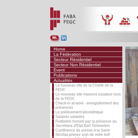
Home
La Fédération
Secteur Résidentiel
Secteur Non Résidentiel
Event
Publications
Actualités
Le nouveau site de la Charte de la
FEGC
Le nouveau site maisons ossature bois
de la FEGC
Check-in at work - enregistrement des
présences
Le prélèvement kilométrique
Salaires valables
Fedbeton honoré par la présence du
Secrétaire d'Etat Bart Tommelein
Conférence de presse:A la Saint-
Nicolas,prenez soin de votre toit!