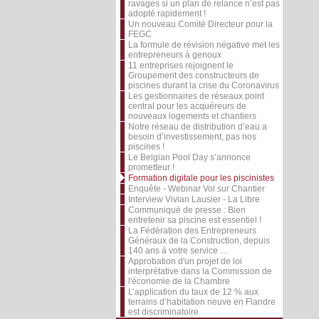
ravages si un plan de relance n’est pas
adopté rapidement !
Un nouveau Comité Directeur pour la
FEGC
La formule de révision négative met les
entrepreneurs à genoux
11 entreprises rejoignent le
Groupement des constructeurs de
piscines durant la crise du Coronavirus
Les gestionnaires de réseaux point
central pour les acquéreurs de
nouveaux logements et chantiers
Notre réseau de distribution d’eau a
besoin d’investissement, pas nos
piscines !
Le Belgian Pool Day s’annonce
prometteur !
Formation digitale pour les piscinistes
Enquête - Webinar Vol sur Chantier
Interview Vivian Lausier - La Libre
Communiqué de presse : Bien
entretenir sa piscine est essentiel !
La Fédération des Entrepreneurs
Généraux de la Construction, depuis
140 ans à votre service …
Approbation d'un projet de loi
interprétative dans la Commission de
l'économie de la Chambre
L’application du taux de 12 % aux
terrains d’habitation neuve en Flandre
est discriminatoire