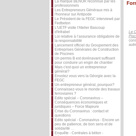
La marque BENOR reconnue par les
Form
professionnels
Les Entrepreneurs Généraux mis à
l'honneur sur Antipode
Le Président de la FEGC interviewé par
Fedbeton
L'UETF visite l'Atelier Bascoup
d'Infrabel
Le C
Pisc
Loi relative à l’assurance obligatoire de
con
la responsabilité
autr
Lancement officiel du Groupement des
Entreprises Générales de Construction
de Piscines
Un permis B est dorénavant suffisant
pour conduire un engin de chantier
Mais c'est quoi un entrepreneur
général?
Envolez vous vers la Géorgie avec la
FEGC
Un entrepreneur général, pourquoi?
Connaissez-vous le monde des travaux
ferroviaires ?
Edito spécial – Coronavirus –
Conséquences économiques et
juridiques – Force Majeure
Crise du Coronavirus : contact et
questions
Edito spécial - Coronavirus - Encore un
peu de patience, de bon sens et de
solidarité …
Enquête - Centrales à béton -