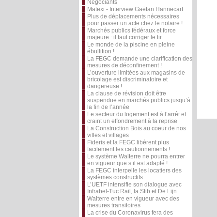
Négociants
Matexi - Interview Gaëtan Hannecart
Plus de déplacements nécessaires
pour passer un acte chez le notaire !
Marchés publics fédéraux et force
majeure : il faut corriger le tir …
Le monde de la piscine en pleine
ébullition !
La FEGC demande une clarification des
mesures de déconfinement !
L’ouverture limitées aux magasins de
bricolage est discriminatoire et
dangereuse !
La clause de révision doit être
suspendue en marchés publics jusqu’à
la fin de l’année
Le secteur du logement est à l’arrêt et
craint un effondrement à la reprise
La Construction Bois au coeur de nos
villes et villages
Fideris et la FEGC libèrent plus
facilement les cautionnements !
Le système Walterre ne pourra entrer
en vigueur que s’il est adapté !
La FEGC interpelle les locatiers des
systèmes constructifs
L’UETF intensifie son dialogue avec
Infrabel-Tuc Rail, la Stib et De Lijn
Walterre entre en vigueur avec des
mesures transitoires
La crise du Coronavirus fera des