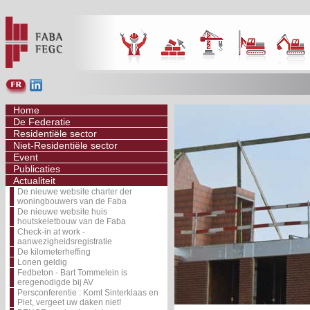
Home
De Federatie
Residentiële sector
Niet-Residentiële sector
Event
Publicaties
Actualiteit
De nieuwe website charter der
woningbouwers van de Faba
De nieuwe website huis
houtskeletbouw van de Faba
Check-in at work -
aanwezigheidsregistratie
De kilometerheffing
Lonen geldig
Fedbeton - Bart Tommelein is
eregenodigde bij AV
Persconferentie : Komt Sinterklaas en
Piet, vergeet uw daken niet!