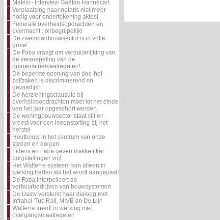
Matexi - Interview Gaëtan Hannecart
Verplaatsing naar notaris niet meer
nodig voor ondertekening aktes!
Federale overheidsopdrachten en
overmacht : onbegrijpelijk!
De zwembadbouwsector is in volle
groie!
De Faba vraagt om verduidelijking van
de versoepeling van de
quarantainemaatregelen!
De beperkte opening van doe-het-
zelfzaken is discriminerend en
gevaarlijk!
De herzieningsclausule bij
overheidsopdrachten moet tot het einde
van het jaar opgeschort worden.
De woningbouwsector staat stil en
vreest voor een ineenstorting bij het
herstel
Houtbouw in het centrum van onze
steden en dorpen
Fideris en Faba geven makkelijker
borgstellingen vrij!
Het Walterre-systeem kan alleen in
werking treden als het wordt aangepast!
De Faba interpelleert de
verhuurbedrijven van bouwsystemen
De Uasw versterkt haar dialoog met
Infrabel-Tuc Rail, MIVB en De Lijn
Walterre treedt in werking met
overgangsmaatregelen