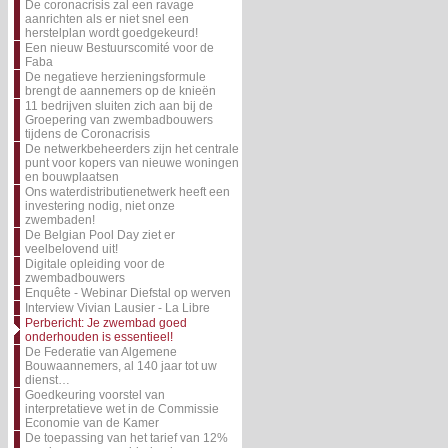
De coronacrisis zal een ravage
aanrichten als er niet snel een
herstelplan wordt goedgekeurd!
Een nieuw Bestuurscomité voor de
Faba
De negatieve herzieningsformule
brengt de aannemers op de knieën
11 bedrijven sluiten zich aan bij de
Groepering van zwembadbouwers
tijdens de Coronacrisis
De netwerkbeheerders zijn het centrale
punt voor kopers van nieuwe woningen
en bouwplaatsen
Ons waterdistributienetwerk heeft een
investering nodig, niet onze
zwembaden!
De Belgian Pool Day ziet er
veelbelovend uit!
Digitale opleiding voor de
zwembadbouwers
Enquête - Webinar Diefstal op werven
Interview Vivian Lausier - La Libre
Perbericht: Je zwembad goed
onderhouden is essentieel!
De Federatie van Algemene
Bouwaannemers, al 140 jaar tot uw
dienst…
Goedkeuring voorstel van
interpretatieve wet in de Commissie
Economie van de Kamer
De toepassing van het tarief van 12%