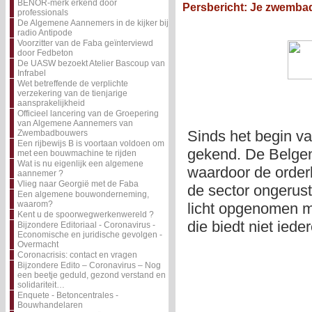
BENOR-merk erkend door
Persbericht: Je zwemba
professionals
De Algemene Aannemers in de kijker bij
radio Antipode
Voorzitter van de Faba geïnterviewd
door Fedbeton
De UASW bezoekt Atelier Bascoup van
Infrabel
Wet betreffende de verplichte
verzekering van de tienjarige
aansprakelijkheid
Officieel lancering van de Groepering
van Algemene Aannemers van
Sinds het begin v
Zwembadbouwers
Een rijbewijs B is voortaan voldoen om
gekend. De Belgen
met een bouwmachine te rijden
Wat is nu eigenlijk een algemene
waardoor de order
aannemer ?
Vlieg naar Georgië met de Faba
de sector ongerus
Een algemene bouwonderneming,
waarom?
licht opgenomen m
Kent u de spoorwegwerkenwereld ?
die biedt niet iede
Bijzondere Editoriaal - Coronavirus -
Economische en juridische gevolgen -
Overmacht
Coronacrisis: contact en vragen
Bijzondere Edito – Coronavirus – Nog
een beetje geduld, gezond verstand en
solidariteit…
Enquete - Betoncentrales -
Bouwhandelaren