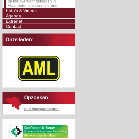
op nieuwe woongebieden in
Vlaanderen is discriminerend
Foto's & Videos
Agenda
Extranet
Contact
Onze leden:
Opzoeken
een bouwaannemer